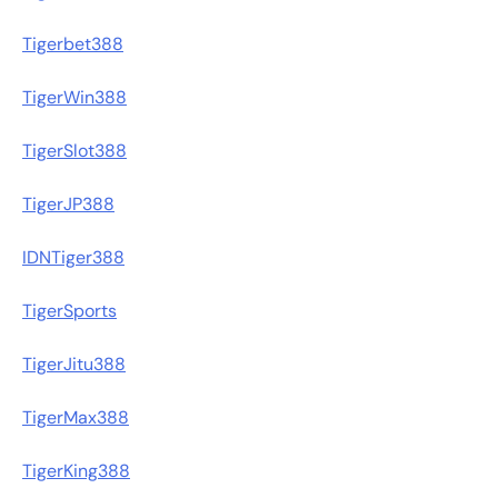
Tigerbet388
TigerWin388
TigerSlot388
TigerJP388
IDNTiger388
TigerSports
TigerJitu388
TigerMax388
TigerKing388