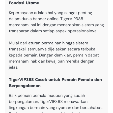
Fondasi Utama
Kepercayaan adalah hal yang sangat penting
dalam dunia bandar online. TigerVIP388
memahami hal ini dengan menerapkan sistem yang
transparan dalam setiap aspek operasionalnya.
Mulai dari aturan permainan hingga sistem
transaksi, semuanya dijelaskan secara terbuka
kepada pemain. Dengan demikian, pemain dapat
memahami hak dan kewajiban mereka dengan
jelas.
TigerVIP388 Cocok untuk Pemain Pemula dan
Berpengalaman
Baik pemain pemula maupun yang sudah
berpengalaman, TigerVIP388 menawarkan
lingkungan bermain yang nyaman dan bersahabat.