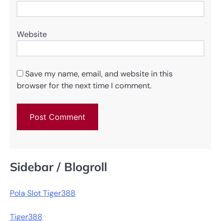
Website
Save my name, email, and website in this
browser for the next time I comment.
Sidebar / Blogroll
Pola Slot Tiger388
Tiger388