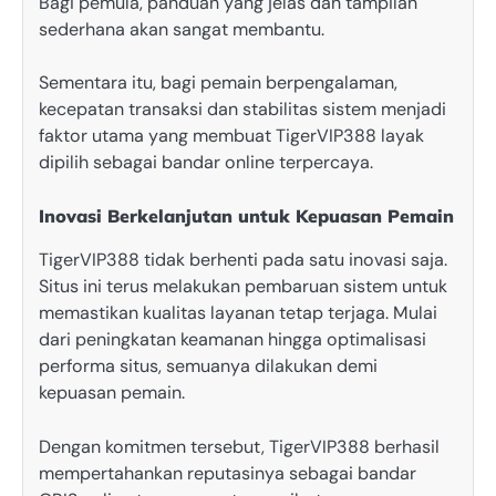
Bagi pemula, panduan yang jelas dan tampilan
sederhana akan sangat membantu.
Sementara itu, bagi pemain berpengalaman,
kecepatan transaksi dan stabilitas sistem menjadi
faktor utama yang membuat TigerVIP388 layak
dipilih sebagai bandar online terpercaya.
Inovasi Berkelanjutan untuk Kepuasan Pemain
TigerVIP388 tidak berhenti pada satu inovasi saja.
Situs ini terus melakukan pembaruan sistem untuk
memastikan kualitas layanan tetap terjaga. Mulai
dari peningkatan keamanan hingga optimalisasi
performa situs, semuanya dilakukan demi
kepuasan pemain.
Dengan komitmen tersebut, TigerVIP388 berhasil
mempertahankan reputasinya sebagai bandar