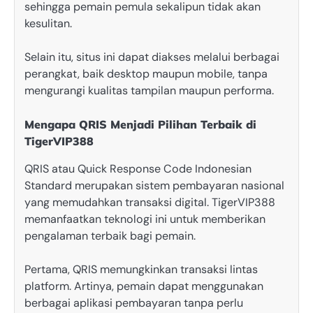
sehingga pemain pemula sekalipun tidak akan
kesulitan.
Selain itu, situs ini dapat diakses melalui berbagai
perangkat, baik desktop maupun mobile, tanpa
mengurangi kualitas tampilan maupun performa.
Mengapa QRIS Menjadi Pilihan Terbaik di
TigerVIP388
QRIS atau Quick Response Code Indonesian
Standard merupakan sistem pembayaran nasional
yang memudahkan transaksi digital. TigerVIP388
memanfaatkan teknologi ini untuk memberikan
pengalaman terbaik bagi pemain.
Pertama, QRIS memungkinkan transaksi lintas
platform. Artinya, pemain dapat menggunakan
berbagai aplikasi pembayaran tanpa perlu