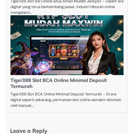
Tiger388 Slot BSI Online Situs Aman Mudah Jackpot – Dalam era
digital yang terus berkembang pesat, industri hiburan online
mengalami…
Tiger388 Slot BCA Online Minimal Deposit
Termurah
Tiger388 Slot BCA Online Minimal Deposit Termurah – Di era
digital seperti sekarang, permainan slot online semakin diminati
oleh banyak…
Leave a Reply